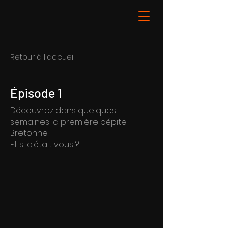
Retour à l'accueil
Épisode 1
Découvrez dans quelques
semaines la première pépite
Bretonne.
Et si c'était vous ?